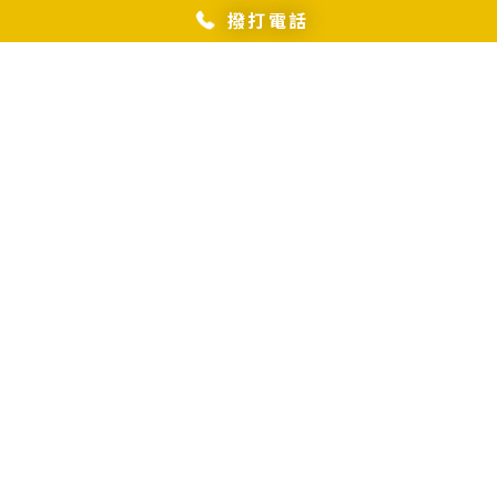
撥打電話
怎麼清除床墊異味？/床墊
清潔,彰化床墊清潔,花壇床
正確的消毒方式有哪些？/
墊清潔,員林床墊清潔,
環境消毒,彰化環境消毒,花
壇環境消毒,員林環境消毒
布沙發怎麼除塵除蟎？/布